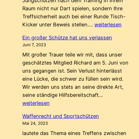
Jungschützen nach dem Training in Ihrem
Raum nicht nur Dart spielen, sondern Ihre
Treffsicherheit auch bei einer Runde Tisch-
Fußball-
Kicker unter Beweis stellen.…
weiterlesen
Stadion
Ein großer Schütze hat uns verlassen
im
Juni 7, 2023
Schützenheim
Mit großer Trauer teile wir mit, dass unser
geschätztes Mitglied Richard am 5. Juni von
uns gegangen ist. Sein Verlust hinterlässt
eine Lücke, die schwer zu füllen sein wird.
Wir werden uns stets an seine direkte Art,
Ein
seine ständige Hilfsbereitschaft…
großer
weiterlesen
Schütze
Waffenrecht und Sportschützen
hat
Mai 24, 2023
uns
lautete das Thema eines Treffens zwischen
verlassen