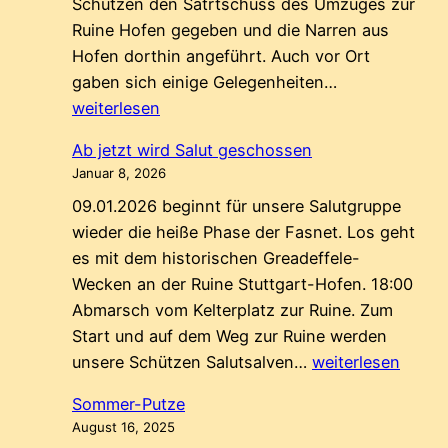
Schützen den Satrtschuss des Umzuges zur
Ruine Hofen gegeben und die Narren aus
Hofen dorthin angeführt. Auch vor Ort
Das
gaben sich einige Gelegenheiten…
Greadeffele
weiterlesen
ist
Ab jetzt wird Salut geschossen
wach
Januar 8, 2026
09.01.2026 beginnt für unsere Salutgruppe
wieder die heiße Phase der Fasnet. Los geht
es mit dem historischen Greadeffele-
Wecken an der Ruine Stuttgart-Hofen. 18:00
Abmarsch vom Kelterplatz zur Ruine. Zum
Start und auf dem Weg zur Ruine werden
Ab
unsere Schützen Salutsalven…
weiterlesen
jetzt
Sommer-Putze
wird
August 16, 2025
Salut