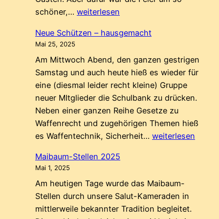
100
schöner,…
weiterlesen
Jahre
Neue Schützen – hausgemacht
Freischütz
Mai 25, 2025
Am Mittwoch Abend, den ganzen gestrigen
Samstag und auch heute hieß es wieder für
eine (diesmal leider recht kleine) Gruppe
neuer MItglieder die Schulbank zu drücken.
Neben einer ganzen Reihe Gesetze zu
Waffenrecht und zugehörigen Themen hieß
Neue
es Waffentechnik, Sicherheit…
weiterlesen
Schützen
Maibaum-Stellen 2025
–
Mai 1, 2025
hausgemacht
Am heutigen Tage wurde das Maibaum-
Stellen durch unsere Salut-Kameraden in
mittlerweile bekannter Tradition begleitet.