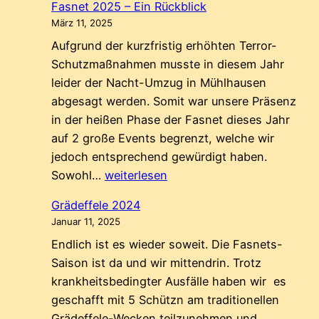
Fasnet 2025 – Ein Rückblick
März 11, 2025
Aufgrund der kurzfristig erhöhten Terror-
Schutzmaßnahmen musste in diesem Jahr
leider der Nacht-Umzug in Mühlhausen
abgesagt werden. Somit war unsere Präsenz
in der heißen Phase der Fasnet dieses Jahr
auf 2 große Events begrenzt, welche wir
jedoch entsprechend gewürdigt haben.
Fasnet
Sowohl…
weiterlesen
2025
Grädeffele 2024
–
Januar 11, 2025
Ein
Endlich ist es wieder soweit. Die Fasnets-
Rückblick
Saison ist da und wir mittendrin. Trotz
krankheitsbedingter Ausfälle haben wir es
geschafft mit 5 Schützn am traditionellen
Grädeffele-Wecken teilzunehmen und