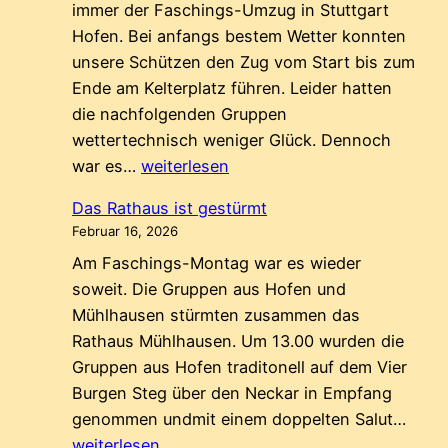
immer der Faschings-Umzug in Stuttgart
Hofen. Bei anfangs bestem Wetter konnten
unsere Schützen den Zug vom Start bis zum
Ende am Kelterplatz führen. Leider hatten
die nachfolgenden Gruppen
wettertechnisch weniger Glück. Dennoch
Das
war es…
weiterlesen
Ende
Das Rathaus ist gestürmt
der
Februar 16, 2026
Fasnet…
Am Faschings-Montag war es wieder
soweit. Die Gruppen aus Hofen und
Mühlhausen stürmten zusammen das
Rathaus Mühlhausen. Um 13.00 wurden die
Gruppen aus Hofen traditonell auf dem Vier
Burgen Steg über den Neckar in Empfang
Das
genommen undmit einem doppelten Salut…
Rath
weiterlesen