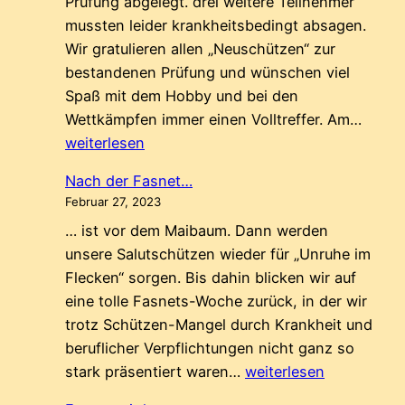
Prüfung abgelegt. drei weitere Teilnehmer
mussten leider krankheitsbedingt absagen.
Wir gratulieren allen „Neuschützen“ zur
bestandenen Prüfung und wünschen viel
Spaß mit dem Hobby und bei den
Neue
Wettkämpfen immer einen Volltreffer. Am…
waff
weiterlesen
Mitgl
Nach der Fasnet…
Februar 27, 2023
… ist vor dem Maibaum. Dann werden
unsere Salutschützen wieder für „Unruhe im
Flecken“ sorgen. Bis dahin blicken wir auf
eine tolle Fasnets-Woche zurück, in der wir
trotz Schützen-Mangel durch Krankheit und
beruflicher Verpflichtungen nicht ganz so
Nach
stark präsentiert waren…
weiterlesen
der