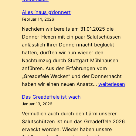
ist
Alles ’naus g’donnert
gest
Februar 14, 2026
Nachdem wir bereits am 31.01.2025 die
Donner-Hexen mit ein paar Salutschüssen
anlässlich Ihrer Donnernnacht beglückt
hatten, durften wir nun wieder den
Nachtumzug durch Stuttgart Mühlhausen
anführen. Aus den Erfahrungen vom
„Greadefele Wecken“ und der Donnernacht
Alles
haben wir einen neuen Ansatz…
weiterlesen
’naus
Das Greadeffele ist wach
g’donnert
Januar 13, 2026
Vermutlich auch durch den Lärm unserer
Salutschützen ist nun das Greadeffele 2026
erweckt worden. Wieder haben unsere