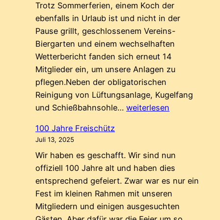
Trotz Sommerferien, einem Koch der
geschossen
ebenfalls in Urlaub ist und nicht in der
Pause grillt, geschlossenem Vereins-
Biergarten und einem wechselhaften
Wetterbericht fanden sich erneut 14
Mitglieder ein, um unsere Anlagen zu
pflegen.Neben der obligatorischen
Reinigung von Lüftungsanlage, Kugelfang
Sommer-
und Schießbahnsohle…
weiterlesen
Putze
100 Jahre Freischütz
Juli 13, 2025
Wir haben es geschafft. Wir sind nun
offiziell 100 Jahre alt und haben dies
entsprechend gefeiert. Zwar war es nur ein
Fest im kleinen Rahmen mit unseren
Mitgliedern und einigen ausgesuchten
Gästen. Aber dafür war die Feier um so