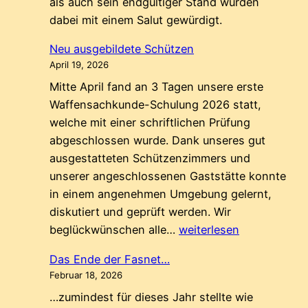
als auch sein endgültiger Stand wurden
dabei mit einem Salut gewürdigt.
Neu ausgebildete Schützen
April 19, 2026
Mitte April fand an 3 Tagen unsere erste
Waffensachkunde-Schulung 2026 statt,
welche mit einer schriftlichen Prüfung
abgeschlossen wurde. Dank unseres gut
ausgestatteten Schützenzimmers und
unserer angeschlossenen Gaststätte konnte
in einem angenehmen Umgebung gelernt,
diskutiert und geprüft werden. Wir
Neu
beglückwünschen alle…
weiterlesen
ausgebildete
Das Ende der Fasnet…
Schützen
Februar 18, 2026
…zumindest für dieses Jahr stellte wie